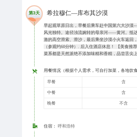
希拉穆仁—库布其沙漠
第3天
早起观草原日出，早餐后乘车赴中国第六大沙漠--
风光独特。途径浊流婉转的母亲河——黄河。抵
激的高空滑索、滑沙，最后乘坐沙漠小火车返回，
（参观约60分钟）. 后入住酒店休息！ 【美
菜系都是天然派绝不添加味精和香精，品尝舌尖
用餐情况（根据个人需求，可自行加菜，各地饮
早餐
含
中餐
含
晚餐
不含
住宿：
呼和浩特