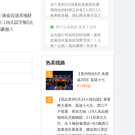
基…
这个贵州5日游真的是物美价廉，
我报名的时候正好有2人同行1人
，体会云淡天地好
免单的名额，我们两夫妻才花了
不到1000元的团费，玩儿5天4
（16人以下每5人
晚，真的太划算了！！…
用户云淡风轻 发表了点评
与豪放！
这次旅行特别特别特别棒！最喜
欢最喜欢最喜欢阿辉导游！！人
帅！心热！知识渊博！非常专
业！是旅游这些年以来遇到过的
最最最最棒的导游！希望后来来
用户夕阳西下 发表了点评
的…
热卖线路
这次在中青旅官网订的团，也是
最开心的一次旅行！领队潘导特
1
【贵州纯玩5天 免票
别专业！行程中一直在讲解，从
减200】荔波小七
贵州的历史讲到贵州的人文、从
孔、黄果树大瀑布、
¥1380起
贵州的景点再到贵州的小吃，
西江千户苗寨、青岩
基…
古镇（不进购物店，
2
【高品贵州5天24人纯玩团】黄果
真正的纯玩，住1晚
树大瀑布、荔波小七孔、西江千
西江苗寨景区看夜
户苗寨、青岩古镇（24人高品精
景，赠送苗服换装价
致纯玩无购物团，2+1排座位大
值200元的旅拍代金
巴，住 3 晚轻奢酒店+住1晚西江
券）
苗寨景区看夜景，赠送西江景区