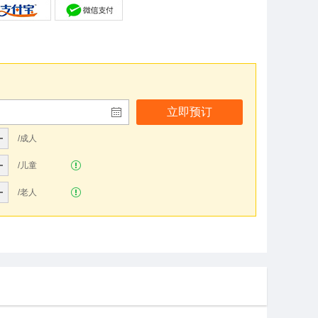
立即预订
/成人
/儿童
/老人