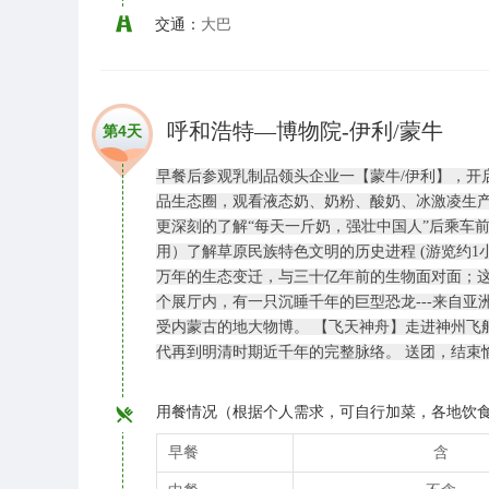
交通：
大巴
呼和浩特—博物院-伊利/蒙牛
第4天
早餐后参观乳制品领头企业一【蒙牛/伊利】，开
品生态圈，观看液态奶、奶粉、酸奶、冰激凌生
更深刻的了解“每天一斤奶，强壮中国人”后乘车
用）了解草原民族特色文明的历史进程 (游览约
万年的生态变迁，与三十亿年前的生物面对面；这
个展厅内，有一只沉睡千年的巨型恐龙---来自
受内蒙古的地大物博。 【飞天神舟】走进神州飞
代再到明清时期近千年的完整脉络。 送团，结束
用餐情况（根据个人需求，可自行加菜，各地饮
早餐
含