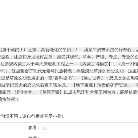
启属于你的工厂之旅，高智能化的牛奶工厂，满足牛奶技术控的好奇心，
产流程，让您切身见证好品质，感受其现代、科学、严谨、专注、专业的
前往参观内蒙古六十年大庆献礼工程之一—【内蒙古博物院】，（周一闭
1小时)，这里集合了现代元素与民族特色，揭秘漠北草原的历史文明；这
里是草原文明发展史的一部“百科全书”。 【远古世界】：恐龙是远古动
亚洲白垩纪最大的恐龙化石查干诺尔龙。 【地下宝藏】珍贵的矿产资源，丰
船家园，漫游太空。 【草原天骄】以成吉思汗和大元王朝为点，展示从蒙
愉快旅程！
食习惯不同，请自行携带喜爱小菜）
参考：
无