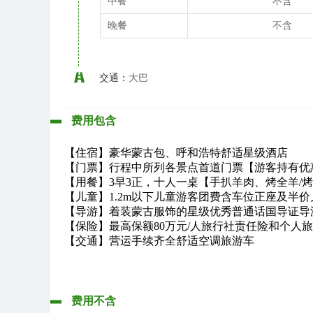
中餐
不含
晚餐
不含
交通：
大巴
费用包含
【住宿】豪华蒙古包、
呼和浩特舒适星级酒店
【门票】
行程中所列各景点首道门票【游客持有优
【用餐】
3
早
3
正，十人一桌【手扒羊肉、烤全羊
/
【儿童】
1.2m
以下儿童游客团费含车位正座及半价
【导游】着装蒙古服饰的星级
优秀普通话国导证导
【保险】最高保额
80
万元
/
人旅行社责任险和个人
【交通】
营运手续齐全舒适空调旅游车
费用不含