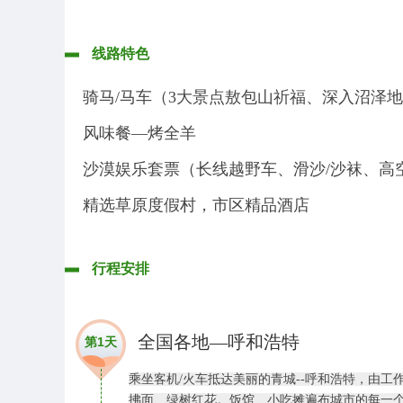
线路特色
骑马/马车（3大景点敖包山祈福、深入沼泽
风味餐—烤全羊
沙漠娱乐套票（长线越野车、滑沙/沙袜、高
精选草原度假村，市区精品酒店
行程安排
全国各地—呼和浩特
第1天
乘坐客机/火车抵达美丽的青城--呼和浩特，由
拂面、绿树红花。饭馆、小吃摊遍布城市的每一