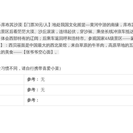
-库布其沙漠【门票30元/人】地处我国文化摇篮---黄河中游的南缘，库
达景区后看茫茫大漠、沙丘滚滚，连绵起伏，穿沙袜、乘坐长线冲浪车抵
体会西部特有的辽阔；后乘车返回呼和浩特市。参观国家4A级景区——
食推荐】：西贝莜面是中国最大的西北菜馆，来自草原的牛羊肉，高原旱地的
上的美食——【张爷爷空心面】。
食习惯不同，请自行携带喜爱小菜）
参考：
无
参考：
无
参考：