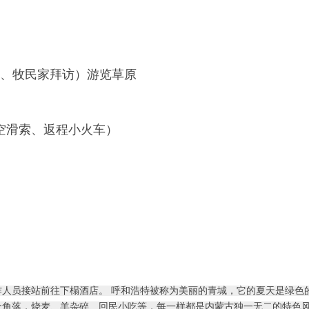
地、牧民家拜访）游览草原
空滑索、返程小火车）
工作人员接站前往下榻酒店。 呼和浩特被称为美丽的青城，它的夏天是绿色
个角落，烧麦、羊杂碎、回民小吃等，每一样都是内蒙古独一无二的特色