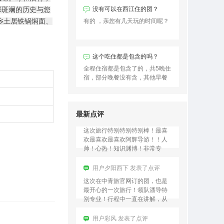
没有可以在西江住的团？
彩斑斓的历史与您
用户夕阳西下 发表了点评
乡土居铁锅焖面、
有的 ，亲您有几天玩的时间呢？
这次在中青旅官网订的团，也是
最开心的一次旅行！领队潘导特
别专业！行程中一直在讲解，从
贵州的历史讲到贵州的人文、从
这个吃住都是包含的吗？
贵州的景点再到贵州的小吃，
用户彩风 发表了点评
全程住宿都是包含了的，共5晚住
基…
宿，部分晚餐没有含，其他早餐
这个贵州5日游真的是物美价廉，
和中餐都是包含的。
我报名的时候正好有2人同行1人
免单的名额，我们两夫妻才花了
不到1000元的团费，玩儿5天4
最新点评
晚，真的太划算了！！…
用户云淡风轻 发表了点评
这次旅行特别特别特别棒！最喜
欢最喜欢最喜欢阿辉导游！！人
帅！心热！知识渊博！非常专
业！是旅游这些年以来遇到过的
最最最最棒的导游！希望后来来
用户夕阳西下 发表了点评
的…
这次在中青旅官网订的团，也是
最开心的一次旅行！领队潘导特
别专业！行程中一直在讲解，从
贵州的历史讲到贵州的人文、从
贵州的景点再到贵州的小吃，
用户彩风 发表了点评