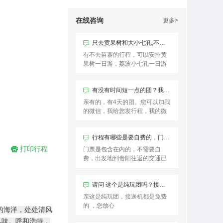
在线咨询
更多>
只去黄果树和大小七孔,不去苗寨有吗
有不去苗寨的行程，可以安排黄
果树一日游，荔波小七孔一日游
有没有时间短一点的团？我只有4天时间，想去梵净山，黄果树，苗寨，小七孔
亲有的，有4天的团。您可以加我
的微信，我给您发行程，我的微
信号是18380178339
行程有哪些是要自费的，门前是需要自费吗？
打印行程
门票是包含在内的，不需要自
费，出发地到贵阳往返的交通已
经一些景区观光车需要自费
请问 这个是纯玩团吗？接送机都是免费吗
亲这是纯玩团，接送机都是免费
的 ，您放心
的海洋，处处清风
风味。呼和浩特，