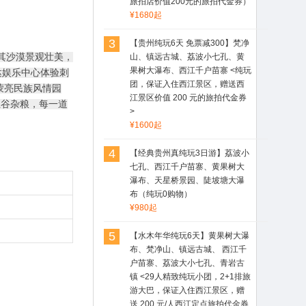
旅拍店价值200元的旅拍代金券）
¥1680起
3
【贵州纯玩6天 免票减300】梵净
布其沙漠景观壮美，
山、镇远古城、荔波小七孔、黄
果树大瀑布、西江千户苗寨 <纯玩
达娱乐中心体验刺
团，保证入住西江景区，赠送西
蒙亮民族风情园
江景区价值 200 元的旅拍代金券
五谷杂粮，每一道
>
¥1600起
4
【经典贵州真纯玩3日游】荔波小
七孔、西江千户苗寨、黄果树大
瀑布、天星桥景园、陡坡塘大瀑
布（纯玩0购物）
¥980起
5
【水木年华纯玩6天】黄果树大瀑
布、梵净山、镇远古城、 西江千
户苗寨、荔波大小七孔、青岩古
镇 <29人精致纯玩小团，2+1排旅
游大巴，保证入住西江景区，赠
送 200 元/人西江定点旅拍代金券