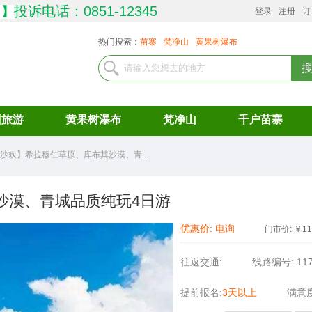
投诉电话：0851-12345
司
】
登录
注册
订
热门搜索：
苗寨
梵净山
黄果树瀑布
州旅游
黄果树瀑布
梵净山
千户苗寨
沙欢】希拉穆仁草原、库布其沙漠、青...
沙漠、青城品质纯玩4日游
优惠价:
电询
门市价:
￥
11
往返交通:
线路编号:
11
提前报名:
3天以上
满意度