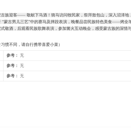
古族迎客—— 敬献下马酒！骑马访问牧民家，祭拜敖包山，深入沼泽地
 “蒙古男儿三艺”中的赛马及摔跤表演，晚餐品尝民族特色美食——烤全羊
仪式敬酒，后观看民族歌舞表演，参加篝火互动晚会，感受蒙古族的深情
食习惯不同，请自行携带喜爱小菜）
参考：
无
参考：
无
参考：
无