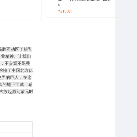
>
¥2180起
品牌互动区了解乳
企业精神。让我们
馆，不参观不退费
里浓缩了中国北方亿
物界的巨人，在这
富的地下宝藏，感
古族起源到蒙元时