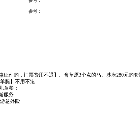
参考：
参考：
惠证件的，门票费用不退】、含草原
3
个点的马、沙漠
280
元的套
烤羊腿】
不用不退
儿童餐；
游服务
旅游意外险