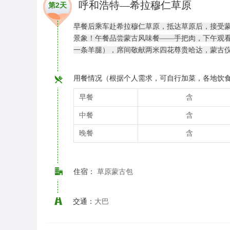
呼和浩特—希拉穆仁草原
第2天
早餐后乘车赴希拉穆仁草原，抵达草原后，接受蒙
景象！午餐品尝蒙古风味餐——手把肉，下午观看
一条羊腿），席间敬献两米四花尊贵哈达，蒙古
用餐情况（根据个人需求，可自行加菜，各地饮
早餐
含
中餐
含
晚餐
含
住宿：
草原蒙古包
交通：
大巴