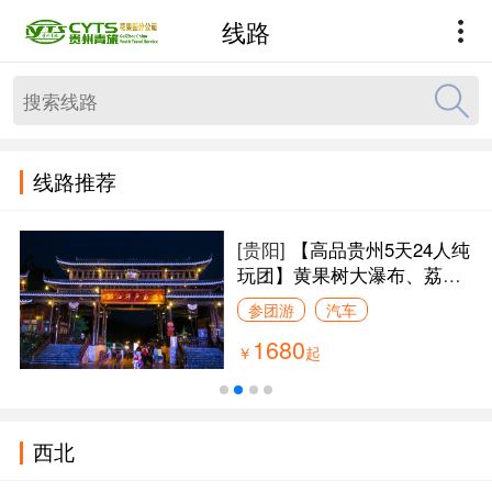
线路
线路推荐
[贵阳]
【高品贵州5天24人纯
玩团】黄果树大瀑布、荔波
小七孔、西江千户苗寨、青
参团游
汽车
岩古镇（24人高品精致纯玩
1680
无购物团，2+1排座位大
￥
起
巴，住 3 晚轻奢酒店+住1晚
西江苗寨景区看夜景，赠送
西江景区旅拍店价值200元
西北
的旅拍代金券）