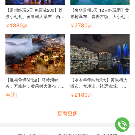
【贵州纯玩5天 免票减200】荔
【奢华贵州5天 12人纯玩团】黄
波小七孔、黄果树大瀑布、西江
果树瀑布、青岩古镇、大小七
千户苗寨、青岩古镇（不进购物
孔、 西江千户苗寨、龙里水
1380
2780
￥
起
￥
起
店，真正的纯玩，住1晚西江苗
乡、《龙里水乡·贵秀》；（五
寨景区看夜景，赠送苗服换装价
钻酒店+ 12 人小包团，2+1排旅
值200元的旅拍代金券）
游大巴）
【谁与争锋6日游】马岭河峡
【水木年华纯玩6天】黄果树大
谷；万峰林；黄果树大瀑布；荔
瀑布、梵净山、镇远古城、 西
波小七孔；西江千户苗寨（28
江千户苗寨、荔波大小七孔、青
电询
2180
￥
起
人内精品纯玩团）
岩古镇 <29人精致纯玩小团，2
+1排旅游大巴，保证入住西江
景区，赠送 200 元/人西江定点
查看更多
旅拍代金券>