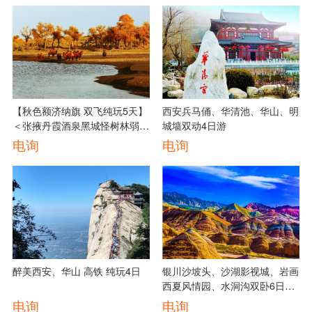
【秋色额济纳旗 双飞纯玩5天】
西安兵马俑、华清池、华山、明
＜张掖丹霞酒泉黑城怪树林弱水
城墙双动4日游
金沙湾胡杨林
电询
电询
醉美西安、华山 高铁 纯玩4日
银川沙坡头、沙湖影视城、岩画
西夏风情园、水洞沟双卧6日精
华游
电询
电询