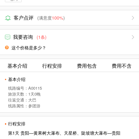
客户点评
(满意度
100%
)
我要咨询
(1条)
这个价格是多少？
基本介绍
行程安排
费用包含
费用不含
基本介绍
线路编号：A00115
旅游天数：1天0晚
往返交通：大巴
线路属性：参团游
行程安排
第1天 贵阳—黄果树大瀑布、天星桥、陡坡塘大瀑布—贵阳