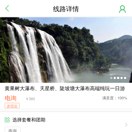
线路详情
黄果树大瀑布、天星桥、陡坡塘大瀑布高端纯玩一日游
电询
满意度：100%
￥
380
参团游
选择套餐和团期
电询