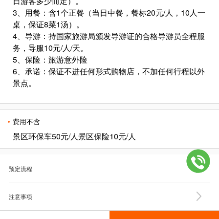
日游客多少而定）。
3、用餐：含1个正餐（当日中餐，餐标20元/人，10人一
桌，保证8菜1汤）。
4、导游：持国家旅游局颁发导游证的合格导游员全程服
务，导服10元/人/天。
5、保险：旅游意外险
6、承诺：保证不进任何形式购物店，不加任何行程以外
景点。
费用不含
景区环保车
5
0
元
/
人景区保险
10
元
/
人
预定流程
注意事项