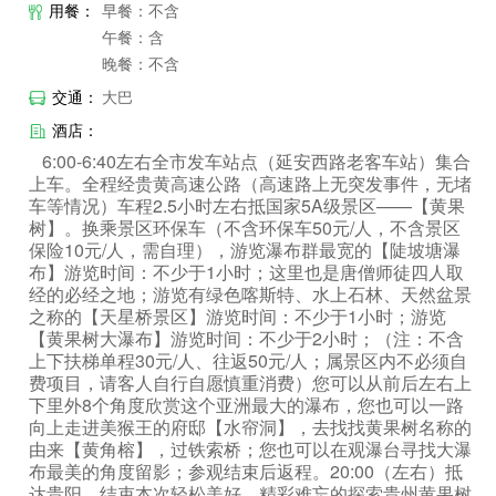
用餐：
早餐：不含
午餐：含
晚餐：不含
交通：
大巴
酒店：
6:00-6:40左右全市发车站点（延安西路老客车站）集合
上车。全程经贵黄高速公路（高速路上无突发事件，无堵
车等情况）车程2.5小时左右抵国家5A级景区——【黄果
树】。换乘景区环保车（不含环保车50元/人，不含景区
保险10元/人，需自理），游览瀑布群最宽的【陡坡塘瀑
布】游览时间：不少于1小时；这里也是唐僧师徒四人取
经的必经之地；游览有绿色喀斯特、水上石林、天然盆景
之称的【天星桥景区】游览时间：不少于1小时；游览
【黄果树大瀑布】游览时间：不少于2小时；（注：不含
上下扶梯单程30元/人、往返50元/人；属景区内不必须自
费项目，请客人自行自愿慎重消费）您可以从前后左右上
下里外8个角度欣赏这个亚洲最大的瀑布，您也可以一路
向上走进美猴王的府邸【水帘洞】，去找找黄果树名称的
由来【黄角榕】，过铁索桥；您也可以在观瀑台寻找大瀑
布最美的角度留影；参观结束后返程。20:00（左右）抵
达贵阳，结束本次轻松美好、精彩难忘的探索贵州黄果树