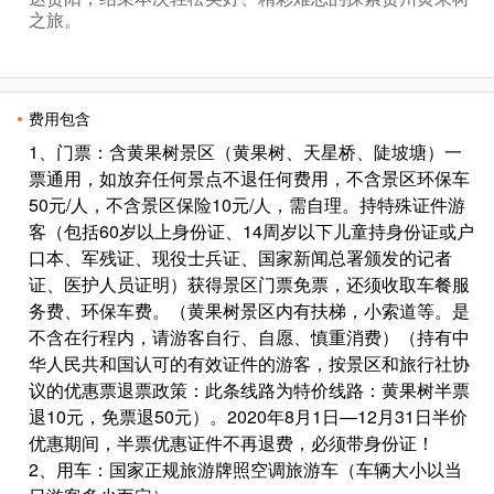
之旅。
费用包含
1、门票：含黄果树景区（黄果树、天星桥、陡坡塘）一
票通用，如放弃任何景点不退任何费用，不含景区环保车
50元/人，不含景区保险10元/人，需自理。持特殊证件游
客（包括60岁以上身份证、14周岁以下儿童持身份证或户
口本、军残证、现役士兵证、国家新闻总署颁发的记者
证、医护人员证明）获得景区门票免票，还须收取车餐服
务费、环保车费。（黄果树景区内有扶梯，小索道等。是
不含在行程内，请游客自行、自愿、慎重消费）（持有中
华人民共和国认可的有效证件的游客，按景区和旅行社协
议的优惠票退票政策：此条线路为特价线路：黄果树半票
退10元，免票退50元）。2020年8月1日—12月31日半价
优惠期间，半票优惠证件不再退费，必须带身份证！
2、用车：国家正规旅游牌照空调旅游车（车辆大小以当