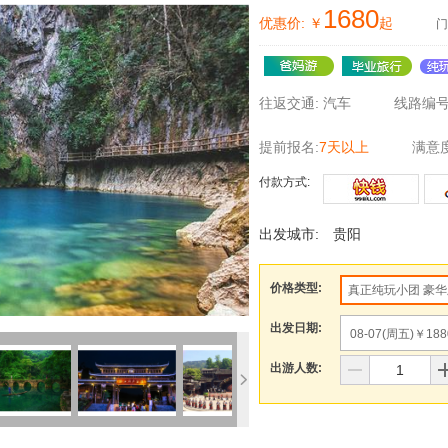
1680
优惠价:
￥
起
门
往返交通:
汽车
线路编号
提前报名:
7天以上
满意度
付款方式:
出发城市:
贵阳
价格类型:
真正纯玩小团 豪华
出发日期:
08-07(周五)￥18
出游人数: