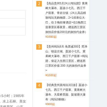
古镇（不进购物店，
2
【高品贵州5天24人纯玩团】黄果
真正的纯玩，住1晚
树大瀑布、荔波小七孔、西江千
西江苗寨景区看夜
户苗寨、青岩古镇（24人高品精
景，赠送苗服换装价
致纯玩无购物团，2+1排座位大
值200元的旅拍代金
巴，住 3 晚轻奢酒店+住1晚西江
券）
苗寨景区看夜景，赠送西江景区
旅拍店价值200元的旅拍代金券）
¥1680起
3
【贵州纯玩6天 免票减300】梵净
山、镇远古城、荔波小七孔、黄
果树大瀑布、西江千户苗寨 <纯玩
团，保证入住西江景区，赠送西
江景区价值 200 元的旅拍代金券
>
¥1600起
4
【经典贵州真纯玩3日游】荔波小
七孔、西江千户苗寨、黄果树大
瀑布、天星桥景园、陡坡塘大瀑
小时；1985年
布（纯玩0购物）
、水上石林、美女
¥980起
的天然景区。山石