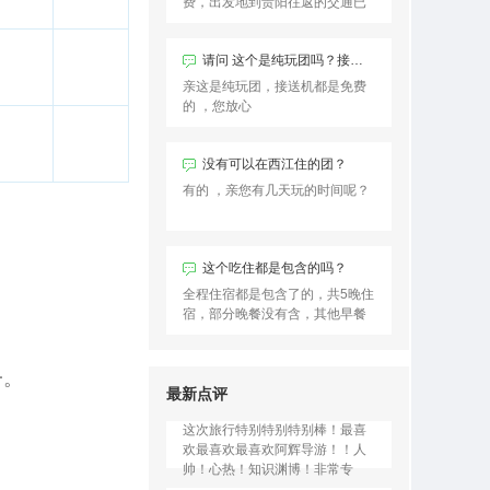
费，出发地到贵阳往返的交通已
经一些景区观光车需要自费
请问 这个是纯玩团吗？接送机都是免费吗
亲这是纯玩团，接送机都是免费
的 ，您放心
没有可以在西江住的团？
用户夕阳西下 发表了点评
有的 ，亲您有几天玩的时间呢？
这次在中青旅官网订的团，也是
最开心的一次旅行！领队潘导特
别专业！行程中一直在讲解，从
贵州的历史讲到贵州的人文、从
这个吃住都是包含的吗？
贵州的景点再到贵州的小吃，
用户彩风 发表了点评
全程住宿都是包含了的，共5晚住
基…
宿，部分晚餐没有含，其他早餐
这个贵州5日游真的是物美价廉，
和中餐都是包含的。
我报名的时候正好有2人同行1人
免单的名额，我们两夫妻才花了
一。
不到1000元的团费，玩儿5天4
最新点评
晚，真的太划算了！！…
用户云淡风轻 发表了点评
这次旅行特别特别特别棒！最喜
欢最喜欢最喜欢阿辉导游！！人
帅！心热！知识渊博！非常专
业！是旅游这些年以来遇到过的