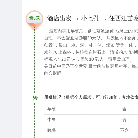
酒店出发 → 小七孔 → 住西江苗
第3天
酒店内享用早餐后，前往荔波游览“地球上的绿宝石
自理；不含鸳鸯湖游船30元/人，属景区内不必须自
盆景”，集山、水、洞、林、湖、瀑布 等为一体，
米的水 上森林，树根盘在错石上，清澈的水流冲
程观光车20元/人，保险10元/人，费用需自理
是目前中国乃至全世界 最大的苗族聚居村寨。晚
的合影吧
用餐情况（根据个人需求，可自行加菜，各地饮
早餐
含
中餐
含
晚餐
不含