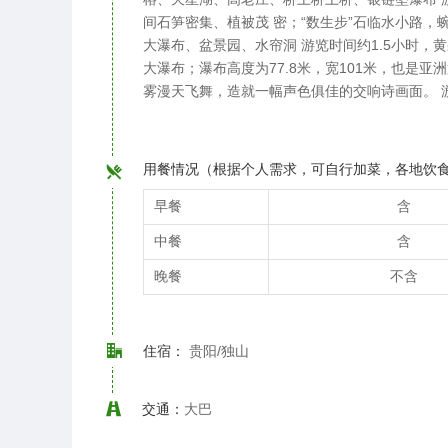
间石笋密集、植被茂 密；“数生步”石临水小路
大瀑布、盆景园、水帘洞 游览时间约1.5小时，
大瀑布；瀑布高度为77.8米，宽101米，也是
雾漫天飞舞，造就一幅声色俱佳的交响诗画面。 
用餐情况（根据个人需求，可自行加菜，各地饮
早餐
含
中餐
含
晚餐
不含
住宿：
贵阳/独山
交通：
大巴