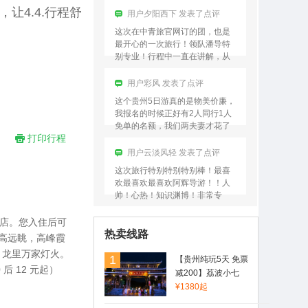
让4.4.行程舒
最最最最棒的导游！希望后来来
用户夕阳西下 发表了点评
的…
这次在中青旅官网订的团，也是
最开心的一次旅行！领队潘导特
别专业！行程中一直在讲解，从
贵州的历史讲到贵州的人文、从
贵州的景点再到贵州的小吃，
用户彩风 发表了点评
基…
这个贵州5日游真的是物美价廉，
我报名的时候正好有2人同行1人
免单的名额，我们两夫妻才花了
打印行程
不到1000元的团费，玩儿5天4
晚，真的太划算了！！…
用户云淡风轻 发表了点评
这次旅行特别特别特别棒！最喜
欢最喜欢最喜欢阿辉导游！！人
帅！心热！知识渊博！非常专
业！是旅游这些年以来遇到过的
最最最最棒的导游！希望后来来
店。您入住后可
用户夕阳西下 发表了点评
的…
热卖线路
高远眺，高峰霞
这次在中青旅官网订的团，也是
最开心的一次旅行！领队潘导特
、龙里万家灯火。
1
【贵州纯玩5天 免票
别专业！行程中一直在讲解，从
后 12 元起）
减200】荔波小七
贵州的历史讲到贵州的人文、从
孔、黄果树大瀑布、
¥1380起
贵州的景点再到贵州的小吃，
西江千户苗寨、青岩
基…