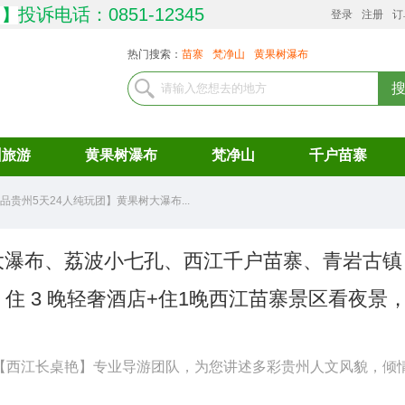
投诉电话：0851-12345
司
】
登录
注册
订
热门搜索：
苗寨
梵净山
黄果树瀑布
州旅游
黄果树瀑布
梵净山
千户苗寨
品贵州5天24人纯玩团】黄果树大瀑布...
大瀑布、荔波小七孔、西江千户苗寨、青岩古镇
住 3 晚轻奢酒店+住1晚西江苗寨景区看夜景
【西江长桌艳】专业导游团队，为您讲述多彩贵州人文风貌，倾