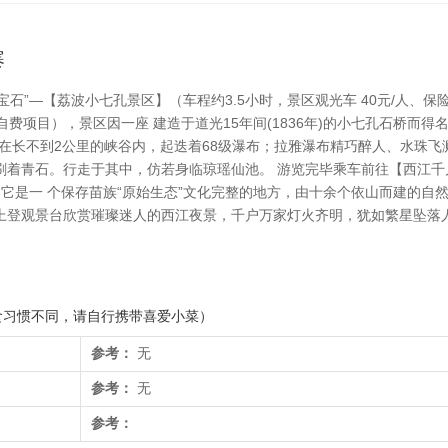
寨
”—【荔波小七孔景区】（车程约3.5小时，景区观光车 40元/人、保险
费项目），景区因一座 建造于道光15年间(1836年)的小七孔石桥而得名
在长不到2公里的峡谷内，起迭着68级瀑布；拉雅瀑布精巧醉人、水珠飞溅
刷着青石。行走于其中，仿若身临琼瑶仙池。 游览完毕乘车前往【西江千
），它是一 个保存苗族“原始生态”文化完整的地方，由十余个依山而建的自
上登观景台欣赏璀璨迷人的西江夜景，千户万家灯火齐明，犹如繁星坠落人
食习惯不同，请自行携带喜爱小菜）
参考：
无
参考：
无
参考：