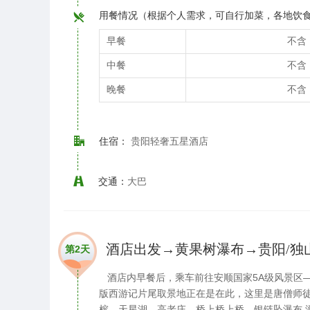
用餐情况（根据个人需求，可自行加菜，各地饮
早餐
不含
中餐
不含
晚餐
不含
住宿：
贵阳轻奢五星酒店
交通：
大巴
酒店出发→黄果树瀑布→贵阳/独
第2天
酒店内早餐后，乘车前往安顺国家5A级风景区—黄
版西游记片尾取景地正在是在此，这里是唐僧师徒
榕、天星湖、高老庄、桥上桥上桥、银链坠瀑布 