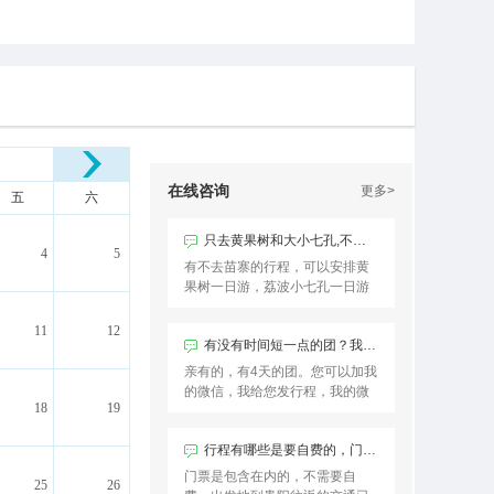
在线咨询
更多>
五
六
只去黄果树和大小七孔,不去苗寨有吗
4
5
有不去苗寨的行程，可以安排黄
果树一日游，荔波小七孔一日游
11
12
有没有时间短一点的团？我只有4天时间，想去梵净山，黄果树，苗寨，小七孔
亲有的，有4天的团。您可以加我
的微信，我给您发行程，我的微
18
19
信号是18380178339
行程有哪些是要自费的，门前是需要自费吗？
门票是包含在内的，不需要自
25
26