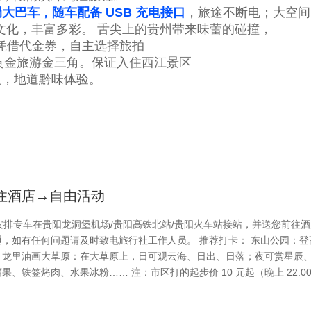
局
大巴车
，随车配备 USB 充电接口
，旅途不断电；大空间，
文化，丰富多彩。
舌尖上的贵州带来味蕾的碰撞，
客人凭借代金券，自主选择旅拍
黄金旅游金三角。
保证入住西江景区
/人，地道黔味体验。
住酒店→自由活动
排专车在贵阳龙洞堡机场/贵阳高铁北站/贵阳火车站接站，并送您前往酒
，如有任何问题请及时致电旅行社工作人员。 推荐打卡： 东山公园：登
。龙里油画大草原：在大草原上，日可观云海、日出、日落；夜可赏星辰
铁签烤肉、水果冰粉…… 注：市区打的起步价 10 元起（晚上 22:00 