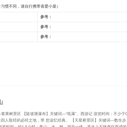
食习惯不同，请自行携带喜爱小菜）
参考：
参考：
参考：
山
果树景区 【陡坡塘瀑布】关键词—“吼瀑”、西游记 游览时间：不少于0.5
四人取经的必经之地，带 您追忆经典。 【天星桥景区】关键词—数生步
游览时间：约1.5小时；集山、水、林、洞为一体，是水上石林变化而成