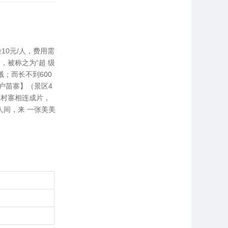
10元/人，费用需
，被称之为“超 级
；而长不到600
户苗寨】（景区4
然村寨相连成片，
间，来 一张美美