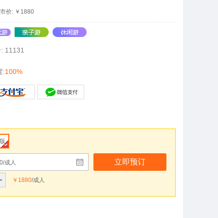
市价:
￥
1880
:
11131
:
100%
版
立即预订
80/成人
￥1880
/成人