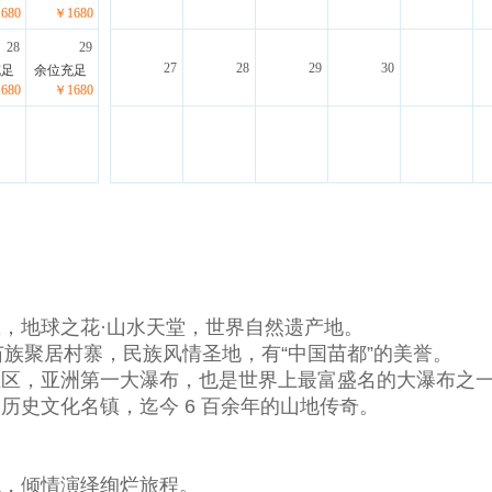
680
￥1680
28
29
27
28
29
30
充足
余位充足
680
￥1680
胜区，地球之花·山水天堂，世界自然遗产地。
族聚居村寨，民族风情圣地，有“中国苗都”的美誉。
景名胜区，亚洲第一大瀑布，也是世界上最富盛名的大瀑布之
中国历史文化名镇，迄今 6 百余年的山地传奇。
貌，倾情演绎绚烂旅程。