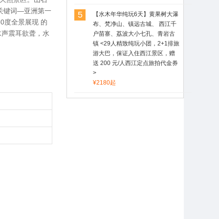
关键词—亚洲第一
5
【水木年华纯玩6天】黄果树大瀑
0度全景展现 的
布、梵净山、镇远古城、 西江千
水声震耳欲聋，水
户苗寨、荔波大小七孔、青岩古
镇 <29人精致纯玩小团，2+1排旅
游大巴，保证入住西江景区，赠
送 200 元/人西江定点旅拍代金券
>
¥2180起