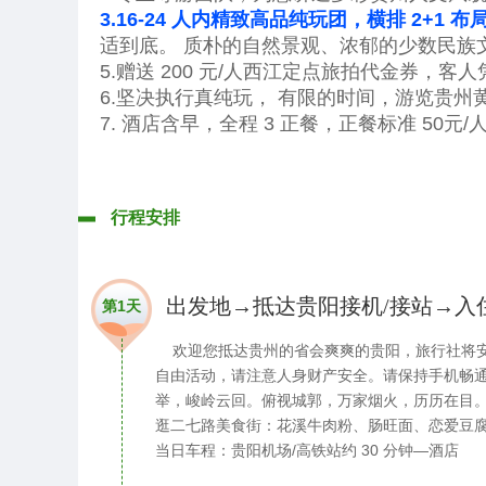
3.16-24 人内精致高品纯玩团，横排 2+1 布
适到底。
质朴的自然景观、浓郁的少数民族
5.赠送 200 元/人西江定点旅拍代金券，
6.坚决执行真纯玩，
有限的时间，游览贵州
7.
酒店含早，全程 3 正餐，正餐标准 50元
行程安排
出发地→抵达贵阳接机/接站→入
第1天
欢迎您抵达贵州的省会爽爽的贵阳，旅行社将安
自由活动，请注意人身财产安全。请保持手机畅通
举，峻岭云回。俯视城郭，万家烟火，历历在目
逛二七路美食街：花溪牛肉粉、肠旺面、恋爱豆腐果、
当日车程：贵阳机场/高铁站约 30 分钟—酒店