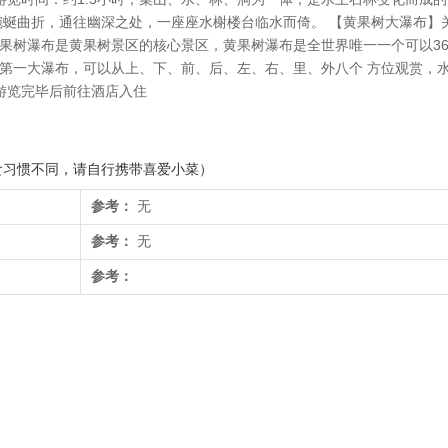
，蜿蜒曲折，通往幽深之处，一座座水榭楼台临水而倚。 【黄果树大瀑布】
黄果树瀑布是黄果树景区的核心景区，黄果树瀑布是全世界唯一一个可以36
亚洲第一大瀑布，可以从上、下、前、后、左、右、里、外八个 方位观赏，
游览完毕后前往酒店入住
食习惯不同，请自行携带喜爱小菜）
参考：
无
参考：
无
参考：