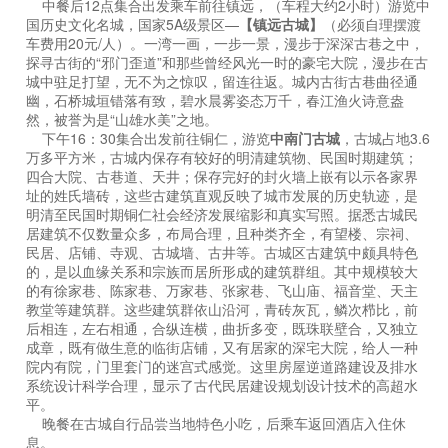
中餐后12点集合出发乘车前往镇远，（车程大约2小时）游览中
国历史文化名城，国家5A级景区—
【镇远古城】
（必须自理摆渡
车费用20元/人）。一湾一画，一步一景，漫步于深深古巷之中，
探寻古街的“邪门歪道”和那些曾经风光一时的豪宅大院，漫步在古
城中驻足打望，无不为之惊叹，留连往返。城内古街古巷曲径通
幽，石桥城垣错落有致，碧水晨雾姿态万千，春江渔火诗意盎
然，被誉为是“山雄水美”之地。
下午16：30集合出发前往铜仁，游览
中南门古城
，古城占地3.6
万多平方米，古城内保存有较好的明清建筑物、民国时期建筑；
四合大院、古巷道、天井；保存完好的封火墙上嵌有以示各家界
址的姓氏墙砖，这些古建筑直观反映了城市发展的历史轨迹，是
明清至民国时期铜仁社会经济发展缩影和真实写照。据悉古城民
居建筑不仅数量众多，布局合理，且种类齐全，有望楼、宗祠、
民居、店铺、寺观、古城墙、古井等。古城区古建筑中颇具特色
的，是以血缘关系和宗族而居所形成的建筑群组。其中规模较大
的有徐家巷、陈家巷、万家巷、张家巷、飞山庙、福音堂、天主
教堂等建筑群。这些建筑群依山沿河，青砖灰瓦，鳞次栉比，前
后相连，左右相通，合纵连横，曲折多变，既珠联壁合，又独立
成章，既有做生意的临街店铺，又有居家的深宅大院，给人一种
院内有院，门里套门的迷宫式感觉。这里房屋逆道路建设及排水
系统设计科学合理，显示了古代民居建设规划设计技术的高超水
平。
晚餐在古城自行品尝当地特色小吃，后乘车返回酒店入住休
息。