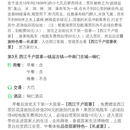
造于道光15年间(1836年)的小七孔石桥而得名；景区被称之为“超级盆
景”,集山、水、洞、林、湖、瀑布等为一体,在长不到2公里的峡谷内,起
迭着68级瀑布,顺贽而下,奔泻而去。拉雅瀑布精巧醉人,水珠飞溅；而长
不到600米之水上森林,树根盘在错石上,清澈的水流冲刷着青石,行走于
其中,若身临琼瑶仙池；（注：鸳鸯湖景区划船属景区内不必须自费项
目，划船费30元/人）。游完之后前往天下第一苗寨—【西江千户苗
寨】，换乘电瓶车（电瓶车费用自理20元/人 ）进入景区。然后品尝
苗
族特色餐—长桌宴
，入住西江客栈，登观景台看
【西江千户苗寨夜
景】
，赏万家灯火。
第3天 西江千户苗寨—镇远古镇—中南门古城—铜仁
用餐：
早餐：含
午餐：含
晚餐：不含
交通：
大巴
酒店：
铜仁酒店
早餐后游览天下第一大苗寨-
-【西江千户苗寨】
，免费赠送西江
景区花漾旅拍店价值200元的旅拍代金券！乘景区电瓶车（必须自
理4程电瓶车费用20元/人，必须自理景区保险10元/人）进入景区
带你走进苗家人的生活，走街蹿巷，参观苗家生活博物馆，上观
景台欣赏西江全景。中餐体验
品尝苗家特色--【长桌宴】。