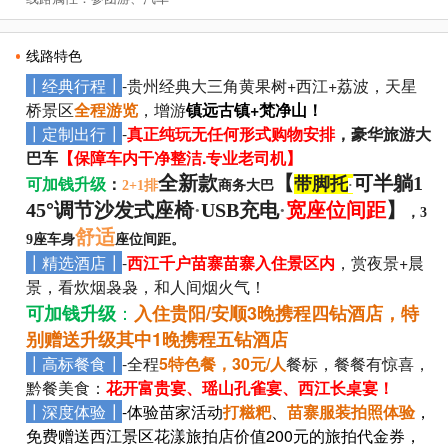
线路特色
┃经典行程┃
-贵州经典大三角黄果树+西江+荔波，天星
桥景区
全程游览
，增游
镇远古镇+梵净山！
┃定制出行┃
-
真正纯玩无任何形式购物安排
，豪华旅游大
巴车
【保障车内干净整洁.专业老司机】
可加钱升级
：
全新款
【
可
半躺1
带脚托
2+1排
商务大巴
·
45
°
调节沙发式座椅
·
USB充电
·
宽座位间距
】
，3
舒适
9座车身
座位间距。
┃精选酒店┃
-
西江千户苗寨苗寨入住景区内
，赏夜景
+晨
景，看炊烟袅袅，和人间烟火气！
：
可加钱升级
入住贵阳/安顺3晚携程四钻酒店，特
别赠送升级其中1晚携程五钻酒店
┃高标餐食┃
-全程
5特色餐，30元/人
餐标，餐餐有惊喜，
黔餐美食：
花开富贵宴、瑶山孔雀宴、西江长桌宴！
┃深度体验┃
-体验苗家活动
打糍粑
、
苗寨服装拍照体验
，
免费赠送西江景区花漾旅拍店价值200元的旅拍代金券，