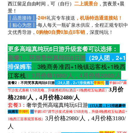
西江留足自由时间，可（自行）
二上观景台
，赏夜景+晨
景！
┃品质接待┃
-
24H
礼宾专车接送
，机场特选通道接站！
┃贴心为您┃
-每人每天一瓶矿泉水供应，全程正规专职中
文优秀导游，
0购物0自费0加点0车销
，深度纯玩！
更多高端真纯玩6日游升级套餐可以选择：
套餐1
：
环游贵州真纯玩6日游
（29人团，2+1
排保姆车
，
3晚商务准四+1晚镇远客栈+1晚西
江客栈
）
3月价格1980/人，4月价格2080/人
套餐2
：
不同梵享真纯玩6日游
（
24人团，2+1排保姆车
带脚托
·
可
半躺145°调
3月价
节沙发式座椅 USB充电，升级携程四钻酒店+1晚携程五钻酒店）
格2280/人，4月价格2480/人
套餐3：
奢华贵州高端真纯玩6日游
（15人团，1+1排超豪华
保姆车
带脚托
·
可
半躺145°调节沙发式座椅 USB充电，升级4晚携程五钻酒店+
3月价格2980/人，4月价格3180/
1晚西江苗寨观景客栈）
人