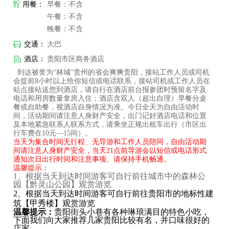
用餐：
早餐：不含
午餐：不含
晚餐：不含
交通：
大巴
酒店：
贵阳市区商务酒店
到达被誉为
“林城”贵州的省会爽爽贵阳，接站工作人员或司机
会提前8
小时以上给你短信或电话联系，接站司机或工作人员在
站点接站送您到酒店，请自行在酒店前台报参团时预留名字及
电话和用房数量拿房入住；酒店含双人（超出自理）早餐分桌
餐或自助餐，视酒店自身情况为准。今日全天为自由活动时
间，活动期间请注意人身财产安全，出门记好酒店电话和位置
及本地紧急联系人联系方式，请乘坐正规出租车出行（市区出
行车费在
10
元
—15
间）。
当天为集合时间无行程、无导游和工作人员陪同，自由活动期
间请注意人身财产安全，当天
21
点前导游会以短信或电话形式
通知次日出行时间和注意事项、请保持手机畅通。
温馨提示：
​1
、根据当天到达时间游客可自行前往城市中的森林公
园【黔灵山公园】观赏游览
2、根据当天到达时间游客可自行前往贵阳市的地标性建
筑【甲秀楼】观赏游览
温馨提示：
贵阳街头小巷有各种琳琅满目的特色小吃，
下面我们向大家推荐几家贵阳比较有名，并口味很好的
店家
: