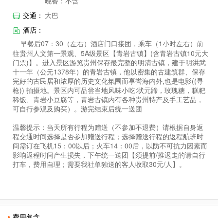
晚餐：不含
交通：
大巴
酒店：
早餐后07：30（左右）酒店门口接团，乘车（1小时左右）前
往贵州人文第一景观、5A级景区【青岩古镇】(含青岩古镇10元大
门票)】。进入景区游览贵州保存最完整的明清古镇，建于明洪武
十一年（公元1378年）的青岩古镇，他以密集的古建筑群、保存
完好的古民居和浓厚的历史文化氛围而享誉海内外,也是电影((寻
枪)) 拍摄地。景区内可品尝当地风味小吃:状元蹄，玫瑰糖，糕粑
稀饭、青岩小豆腐等，青岩古镇内有各种贵州特产及手工艺品，
可自行参观及购买）。游完结束后统一送团
温馨提示：当天所有行程为赠送（不参加不退费）请根据自身返
程交通时间选择是否参加赠送行程；选择赠送行程的返程航班时
间需订在飞机15：00以后；火车14：00后，以防不可抗力因素而
影响返程时间产生损失，下午统一送团【须提前/推迟走的请自行
打车，费用自理；需要我社单独送的客人收取30元/人】。
费用包含