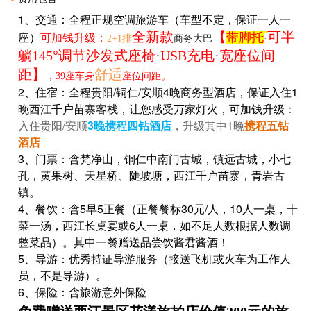
1、交通：全程正规空调旅游车（车型不定，保证一人一
座）
可加钱升级
：
全新款
【
可
半
带脚托
2+1排
商务大巴
·
躺145
°
调节沙发式座椅
·
USB充电
·
宽座位间
距
】
舒适
，39座车身
座位间距。
2、住宿：全程贵阳/铜仁/安顺4晚商务型酒店，保证入住1
晚西江千户苗寨客栈，让您感受万家灯火，
可加钱升级
：
入住贵阳/安顺
3晚携程四钻酒店
，升级其中1晚
携程五钻
酒店
3、门票：含梵净山，铜仁中南门古城，镇远古城，小七
孔，黄果树、天星桥、陡坡塘，西江千户苗寨，青岩古
镇。
4、餐饮：含5早5正餐（正餐餐标30元/人，10人一桌，十
菜一汤，西江长桌宴或6人一桌，如不足人数根据人数调
整菜品）。其中一餐赠送品尝饮酱君酱酒！
5、导游：优秀持证导游服务（接送飞机或火车为工作人
员，不是导游）。
6、保险：含旅游意外保险