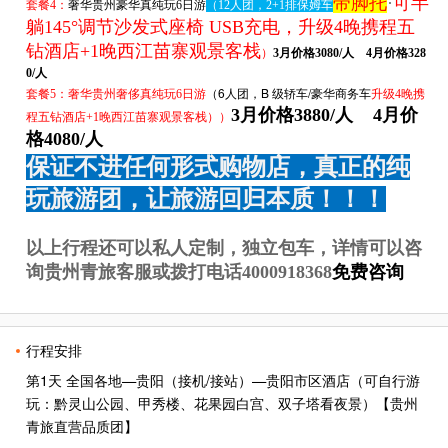
带脚托
·
可
半
套餐4：
奢华贵州豪华真纯玩6日游
（
12人团，2+1排保姆车
躺145°调节沙发式座椅 USB充电，升级4晚携程五
钻酒店+
1晚西江苗寨观景客栈
）
3月价格3080/人 4月价格328
0/人
（6人团，
B 级轿车/豪华商务车
套餐5：
奢华贵州奢侈真纯玩6日游
升级4晚携
3月价格3880/人 4月价
程五钻酒店+1晚西江苗寨观景客栈
）
）
格4080/人
保证不进任何形式购物店，真正的纯
玩旅游团，让旅游回归本质！！！
以上行程还可以私人定制，独立包车，详情可以咨
询贵州青旅客服或拨打电话
4000918368
免费咨询
行程安排
第1天 全国各地—贵阳（接机/接站）—贵阳市区酒店（可自行游
玩：黔灵山公园、甲秀楼、花果园白宫、双子塔看夜景）【贵州
青旅直营品质团】