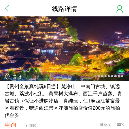
线路详情
贵阳
【贵州全景真纯玩6日游】梵净山、中南门古城、镇远
古城、荔波小七孔、黄果树大瀑布、西江千户苗寨、青
岩古镇（保证不进购物店，真纯玩，住1晚西江苗寨景
区看夜景，赠送西江景区花漾旅拍店价值200元的旅拍
代金券
电询
满意度：100%
￥
1880