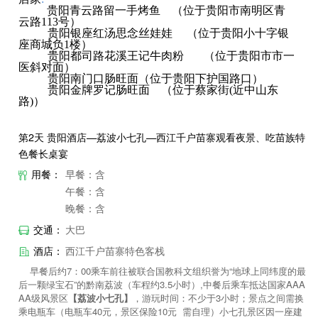
贵阳青云路留一手烤鱼 （位于贵阳市南明区青
云路113号）
贵阳银座红汤思念丝娃娃 （位于贵阳小十字银
座商城负1楼）
贵阳都司路花溪王记牛肉粉 （位于贵阳市市一
医斜对面）
贵阳南门口肠旺面（位于贵阳下护国路口）
贵阳金牌罗记肠旺面 （位于蔡家街(近中山东
路)）
第2天 贵阳酒店—荔波小七孔—西江千户苗寨观看夜景、吃苗族特
色餐长桌宴
用餐：
早餐：含
午餐：含
晚餐：含
交通：
大巴
酒店：
西江千户苗寨特色客栈
早餐后约7：00乘车前往被联合国教科文组织誉为“地球上同纬度的最
后一颗绿宝石”的黔南荔波（车程约3.5小时）,中餐后乘车抵达国家AAA
AA级风景区
【荔波小七孔】
，游玩时间：不少于3小时；景点之间需换
乘电瓶车（电瓶车40元，景区保险10元 需自理）小七孔景区因一座建