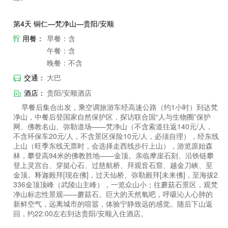
第4天 铜仁—梵净山—贵阳/安顺
用餐：
早餐：含
午餐：含
晚餐：不含
交通：
大巴
酒店：
贵阳/安顺酒店
早餐后集合出发，乘空调旅游车经高速公路（约1小时）到达梵
净山，中餐后登国家自然保护区，探访联合国“人与生物圈”保护
网、佛教名山、弥勒道场——梵净山（不含索道往返140元/人，
不含环保车20元/人，不含景区保险10元/人，必须自理），经东线
上山（旺季东线无票时，会选择走西线步行上山），游览原始森
林，攀登高94米的佛教胜地——金顶。亲临摩崖石刻、沿铁链攀
登上灵宫台、穿挺心石、过慈航桥、拜观音石窟、越金刀峡、至
金顶。释迦殿拜[现在佛]，过天仙桥、弥勒殿拜[未来佛]，至海拔2
336金顶顶峰（武陵山主峰），一览众山小；往蘑菇石景区，观梵
净山标志性景观——蘑菇石。巨大的天然氧吧，呼吸沁人心肺的
新鲜空气，远离城市的喧嚣，体验宁静致远的感觉。随后下山返
回，约22:00左右到达贵阳/安顺入住酒店。