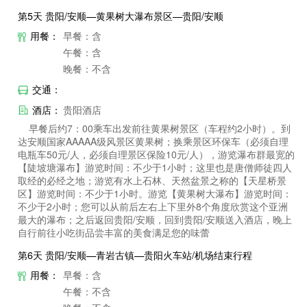
第5天 贵阳/安顺—黄果树大瀑布景区—贵阳/安顺
用餐：
早餐：含
午餐：含
晚餐：不含
交通：
酒店：
贵阳酒店
早餐后约7：00乘车出发前往黄果树景区（车程约2小时）。到
达安顺国家AAAAA级风景区黄果树；换乘景区环保车（必须自理
电瓶车50元/人，必须自理景区保险10元/人），游览瀑布群最宽的
【陡坡塘瀑布】游览时间：不少于1小时；这里也是唐僧师徒四人
取经的必经之地；游览有水上石林、天然盆景之称的【天星桥景
区】游览时间：不少于1小时。游览【黄果树大瀑布】游览时间：
不少于2小时；您可以从前后左右上下里外8个角度欣赏这个亚洲
最大的瀑布；之后返回贵阳/安顺，回到贵阳/安顺送入酒店，晚上
自行前往小吃街品尝丰富的美食满足您的味蕾
第6天 贵阳/安顺—青岩古镇—贵阳火车站/机场结束行程
用餐：
早餐：含
午餐：不含