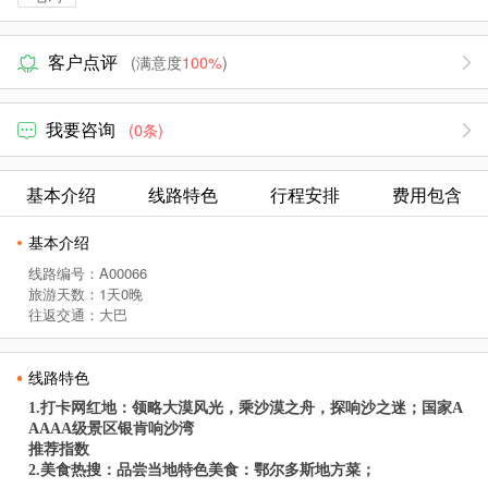
客户点评
(满意度
100%
)
我要咨询
(0条)
基本介绍
线路特色
行程安排
费用包含
基本介绍
线路编号：A00066
旅游天数：1天0晚
往返交通：大巴
线路特色
1.打卡网红地：领略大漠风光，乘沙漠之舟，探响沙之迷；国家A
AAAA级景区银肯响沙湾
推荐指数
2.美食热搜：品尝当地特色美食：鄂尔多斯地方菜；