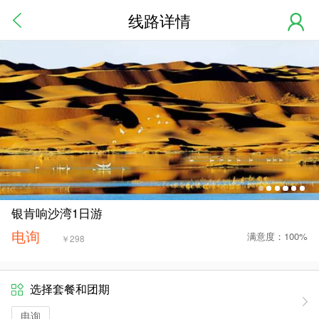
线路详情
银肯响沙湾1日游
电询
满意度：100%
￥
298
选择套餐和团期
电询