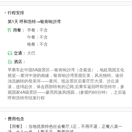
行程安排
第1天 呼和浩特→银肯响沙湾
用餐：
早餐：不含
午餐：不含
晚餐：不含
交通：
大巴
酒店：
早乘车赴中国5A级景区---银肯响沙湾（含索道），地处我国文化
摇篮---黄河中游的南缘，银肯响沙湾景观壮美，风光独特。途径
浊流婉转的母亲河——黄河。抵达景区后看茫茫大漠、沙丘滚
滚，连绵起伏，体会西部特有的辽阔,后乘车返回呼和浩特市，参
观国家4A级景区——蒙亮民族风情园，(参观约60分钟），之后返
呼和浩特市结束行程
费用包含
【用餐】：当地优质特色社会餐厅,1正，不用不退，正餐八菜一
汤，十人一桌。人数不足，数量均减