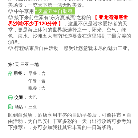
美场景，一览天下第一湾无敌美景。
◎ 中午享用
“ 天堂养生自助餐 ”
◎ 接下来前往素有“东方夏威夷”之称的
【 亚龙湾海底世
界沙滩/不少于120分钟 】
，这里不仅是潜水爱好者的天
堂，更是海上休闲的世界级选择之一，阳光、空气、绿
色、海水、沙滩五大海南旅游要素在这里得到了最完美的
演绎。
◎ 行程结束后自由活动，感受让您意犹未尽的魅力三亚。
第4天 三亚 一地
用餐：
早餐：含
午餐：含
晚餐：含
交通：
大巴
酒店：
三亚
睡到自然醒，酒店享用丰盛的自助早餐后，可前往市区自
由活动，为自己安排丰富多彩的一天（出行攻略可参考如
下推荐），亦可参加
我社其它丰富的一日游线路。