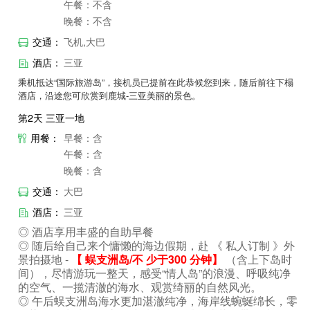
午餐：不含
晚餐：不含
交通：
飞机,大巴
酒店：
三亚
乘机抵达“国际旅游岛”，接机员已提前在此恭候您到来，随后前往下榻
酒店，沿途您可欣赏到鹿城-三亚美丽的景色。
第2天 三亚一地
用餐：
早餐：含
午餐：含
晚餐：含
交通：
大巴
酒店：
三亚
◎ 酒店享用丰盛的自助早餐
◎ 随后给自己来个慵懒的海边假期，赴 《 私人订制 》外
景拍摄地 -
【 蜈支洲岛/不 少于300 分钟】
（含上下岛时
间），尽情游玩一整天，感受“情
人岛”的浪漫、呼吸纯净
的空气、一揽清澈的海水、观赏绮丽的自然风光。
◎ 午后蜈支洲岛海水更加湛澈纯净，海岸线蜿蜒绵长，零