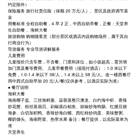
约定除外）
保险服务 旅行社责任险（保额 20 万元/人）、景区及政府调节基
金
用餐标准 全程自助餐，4 早 2 正，中西自助早餐，正餐：天堂养
生自助餐， 海鲜大餐
旅游购物 购物随客意（部分景区或酒店内设购物场所，属于其自
行商业行为）
导游服务 专业导游讲解服务
儿童费用
儿童报价只含车费，不含餐、门票和床位，如小孩超高，需另增
加门票及餐等费用。 儿童早餐费用（须现付酒店）：1.0 米以下
免费，1.0-1.4 米以下 38/人，1.4 米以上 58 元/人。改一楼西餐厅
用中西式自助早加 20 元/人/餐(仅供参考，以酒店实际为准）
● 餐厅说明
海鲜大餐
海南椰子盅、三丝海鲜羹、蒜蓉蒸整只澳龙、白灼海中虾、香辣
炒花蟹、粉丝蒸扇贝、剁椒蒸白鲳鱼、豉椒炒海狗肠、红腰豆烧
海参、白切加积鸭、香辣炒海白螺、西红柿炒鸡蛋、美味蟹粥、
椰奶馒头、海南野菜、热带水果 备注：餐厅提供，以实际菜单为
准
天堂养生