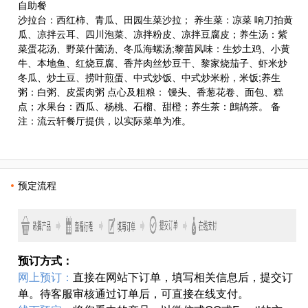
自助餐
沙拉台：西红柿、青瓜、田园生菜沙拉； 养生菜：凉菜 响刀拍黄
瓜、凉拌云耳、四川泡菜、凉拌粉皮、凉拌豆腐皮；养生汤：紫
菜蛋花汤、野菜什菌汤、冬瓜海螺汤;黎苗风味：生炒土鸡、小黄
牛、本地鱼、红烧豆腐、香芹肉丝炒豆干、黎家烧茄子、虾米炒
冬瓜、炒土豆、捞叶煎蛋、中式炒饭、中式炒米粉，米饭;养生
粥：白粥、皮蛋肉粥 点心及粗粮： 馒头、香葱花卷、面包、糕
点；水果台：西瓜、杨桃、石榴、甜橙；养生茶：鷓鸪茶。 备
注：流云轩餐厅提供，以实际菜单为准。
预定流程
预订方式：
网上预订：
直接在网站下订单，填写相关信息后，提交订
单。待客服审核通过订单后，可直接在线支付。