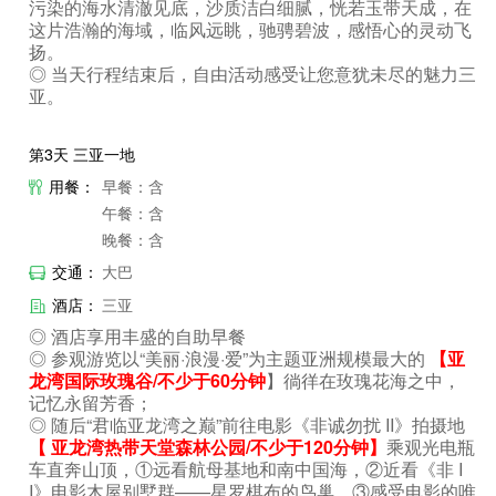
污染的海水清澈见底，沙质洁白细腻，恍若玉带天成，在
这片浩瀚的海域，临风远眺，驰骋碧波，感悟心的灵动飞
扬。
◎ 当天行程结束后，自由活动感受让您意犹未尽的魅力三
亚。
第3天 三亚一地
用餐：
早餐：含
午餐：含
晚餐：含
交通：
大巴
酒店：
三亚
◎ 酒店享用丰盛的自助早餐
◎ 参观游览以“美丽·浪漫·爱”为主题亚洲规模最大的
【亚
龙湾国际玫瑰谷/不少于60分钟
】徜徉在玫瑰花海之中，
记忆永留芳香；
◎ 随后“君临亚龙湾之巅”前往电影《非诚勿扰 II》拍摄地
【 亚龙湾热带天堂森林公园/不少于120分钟】
乘观光电瓶
车直奔山顶，①远看航母基地和南中国海，②近看《非 I
I》电影木屋别墅群——星罗棋布的鸟巢，③感受电影的唯