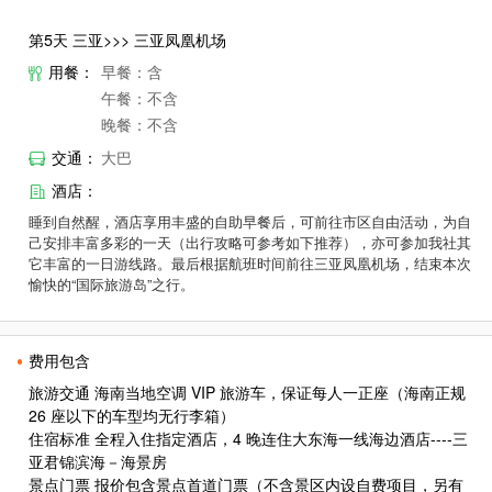
第5天 三亚>>> 三亚凤凰机场
用餐：
早餐：含
午餐：不含
晚餐：不含
交通：
大巴
酒店：
睡到自然醒，酒店享用丰盛的自助早餐后，可前往市区自由活动，为自
己安排丰富多彩的一天（出行攻略可参考如下推荐），亦可参加我社其
它丰富的一日游线路。最后根据航班时间前往三亚凤凰机场，结束本次
愉快的“国际旅游岛”之行。
费用包含
旅游交通 海南当地空调 VIP 旅游车，保证每人一正座（海南正规
26 座以下的车型均无行李箱）
住宿标准 全程入住指定酒店，4 晚连住大东海一线海边酒店----三
亚君锦滨海－海景房
景点门票 报价包含景点首道门票（不含景区内设自费项目，另有