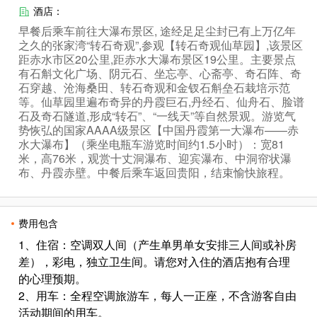
酒店：
早餐后乘车前往大瀑布景区, 途经足足尘封已有上万亿年
之久的张家湾“转石奇观”,参观【转石奇观仙草园】,该景区
距赤水市区20公里,距赤水大瀑布景区19公里。主要景点
有石斛文化广场、阴元石、坐忘亭、心斋亭、奇石阵、奇
石穿越、沧海桑田、转石奇观和金钗石斛垒石栽培示范
等。仙草园里遍布奇异的丹霞巨石,丹经石、仙舟石、脸谱
石及奇石隧道,形成“转石”、“一线天”等自然景观。游览气
势恢弘的国家AAAA级景区【中国丹霞第一大瀑布——赤
水大瀑布】（乘坐电瓶车游览时间约1.5小时）：宽81
米，高76米，观赏十丈洞瀑布、迎宾瀑布、中洞帘状瀑
布、丹霞赤壁。中餐后乘车返回贵阳，结束愉快旅程。
费用包含
1、住宿：空调双人间（产生单男单女安排三人间或补房
差），彩电，独立卫生间。请您对入住的酒店抱有合理
的心理预期。
2、用车：全程空调旅游车，每人一正座，不含游客自由
活动期间的用车。