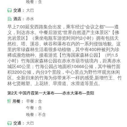
晚餐：含
交通：
大巴
酒店：
赤水
早上7:00延安西路集合出发，乘车经过“会议之都”——遵
义，到达赤水。中餐后游览“世界自然遗产主体景区”【佛
光岩景区】（乘坐电瓶车游览时间约2小时）拥有包括天
然柱、塔、溪谷、峡谷和瀑布在内的一系列侵蚀地貌。这
里的常绿森林生活着很多动植物，其中有400种被列为珍
稀或濒危物种。接着游览【竹海国家森林公园】（约1.5
小时）竹海国家森林公园在赤水市葫市镇境内，距离赤水
城区40公里；竹海公园占地面积10666公倾，其中楠竹面
积3200公倾，内分3个景段，中心景点为野竹坪观光休闲
区。全新归来的竹海为你带来不一样的感受,新增竹王、竹
林七贤雕塑、上花轿、旱滑道、水滑道等景点。​
第2天 中国丹霞第一大瀑布——赤水大瀑布—贵阳
用餐：
早餐：含
午餐：含
晚餐：不含
交通：
大巴