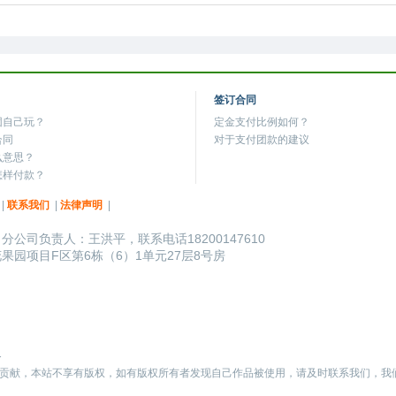
签订合同
团自己玩？
定金支付比例如何？
合同
对于支付团款的建议
么意思？
怎样付款？
|
联系我们
|
法律声明
|
，
分公司负责人：王洪平，联系电话18200147610
园项目F区第6栋（6）1单元27层8号房
务
用户所贡献，本站不享有版权，如有版权所有者发现自己作品被使用，请及时联系我们，我