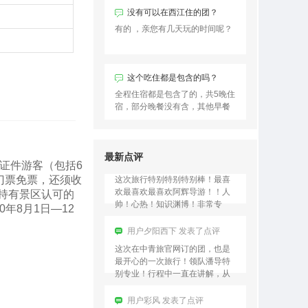
没有可以在西江住的团？
用户夕阳西下 发表了点评
有的 ，亲您有几天玩的时间呢？
这次在中青旅官网订的团，也是
最开心的一次旅行！领队潘导特
别专业！行程中一直在讲解，从
贵州的历史讲到贵州的人文、从
这个吃住都是包含的吗？
贵州的景点再到贵州的小吃，
用户彩风 发表了点评
全程住宿都是包含了的，共5晚住
基…
宿，部分晚餐没有含，其他早餐
这个贵州5日游真的是物美价廉，
和中餐都是包含的。
我报名的时候正好有2人同行1人
免单的名额，我们两夫妻才花了
不到1000元的团费，玩儿5天4
最新点评
晚，真的太划算了！！…
用户云淡风轻 发表了点评
证件游客（包括6
门票免票，还须收
这次旅行特别特别特别棒！最喜
欢最喜欢最喜欢阿辉导游！！人
持有景区认可的
帅！心热！知识渊博！非常专
年8月1日—12
业！是旅游这些年以来遇到过的
最最最最棒的导游！希望后来来
用户夕阳西下 发表了点评
的…
这次在中青旅官网订的团，也是
最开心的一次旅行！领队潘导特
别专业！行程中一直在讲解，从
贵州的历史讲到贵州的人文、从
贵州的景点再到贵州的小吃，
用户彩风 发表了点评