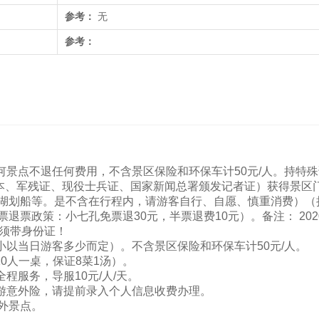
参考：
无
参考：
何景点不退任何费用，不含景区保险和环保车计50元/人。持特殊
口本、军残证、现役士兵证、国家新闻总署颁发记者证）获得景区
湖划船等。是不含在行程内，请游客自行、自愿、慎重消费）（
票政策：小七孔免票退30元，半票退费10元）。备注： 2020
必须带身份证！
小以当日游客多少而定）。不含景区保险和环保车计50元/人。
10人一桌，保证8菜1汤）。
程服务，导服10元/人/天。
旅游意外险，请提前录入个人信息收费办理。
外景点。