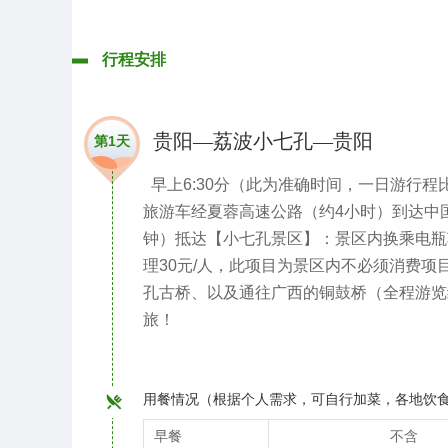
行程安排
贵阳—荔波小七孔—贵阳
第1天
早上6:30分（此为准确时间，一日游行
旅游车经夏蓉高速公路（约4小时）到达中
钟）抵达【小七孔景区】：景区内换乘电瓶车
理30元/人，此项目为景区内不必须消费项
孔古桥、以及通往广西的铜鼓桥（全程游览约
旅！
用餐情况（根据个人需求，可自行加菜，各地饮
早餐
不含