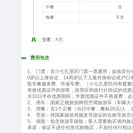
中餐
含
晚餐
不含
交通：
大巴
费用包含
1、 门票：含小七孔景区门票一票通用，如放弃任
0岁以上身份证、14周岁以下儿童持身份证或户
取车餐服务费、环保车费。（小七孔景区内有鸳鸯
有效优惠证件的游客，按景区和旅行社协议的优惠票退
月31日半价优惠期间，半票优惠证件不再退费，
2、 用车：国家正规旅游牌照空调旅游车（车辆大
3、 用餐：含1个正餐（当日中餐，餐标20元/人，
4、 导游：持国家旅游局颁发导游证的合格导游员全
5、 保险：包含旅游车保险；客人需要购买省内
承诺：保证不进任何形式购物店，不加任何行程以