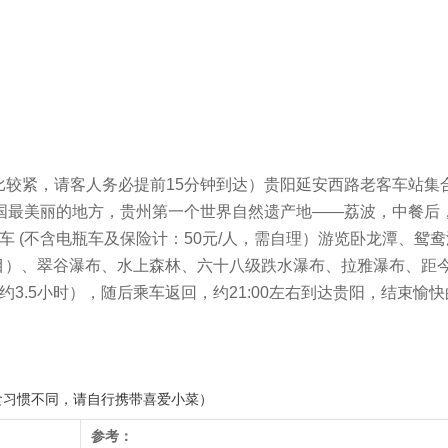
程比较紧，请客人务必提前15分钟到达）贵阳延安西路老客车站集
国最美丽的地方，贵州第一个世界自然遗产地——荔波，中餐后，
 (不含电瓶车及保险计：50元/人，需自理）游览卧龙潭、鸳
目）、翠谷瀑布、水上森林、六十八级跌水瀑布、拉雅瀑布、距今
3.5小时），随后乘车返回，约21:00左右到达贵阳，结束愉
食习惯不同，请自行携带喜爱小菜）
参考：