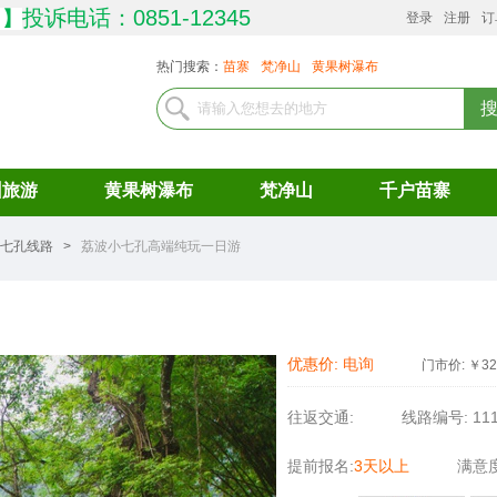
投诉电话：0851-12345
司
】
登录
注册
订
热门搜索：
苗寨
梵净山
黄果树瀑布
州旅游
黄果树瀑布
梵净山
千户苗寨
七孔线路
>
荔波小七孔高端纯玩一日游
优惠价:
电询
门市价:
￥
32
往返交通:
线路编号:
11
提前报名:
3天以上
满意度