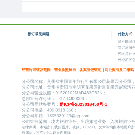
预订常见问题
付款方式
能不能脱
签订旅游
纯玩是什
外地游客
经营许可证及范围
|
营业执照展示
|
备案登记证明
|
对公账号及二维码
分公司名称：贵州省中国青年旅行社有限公司花果园分公司
分公司地址：贵州省贵阳市南明区花果园街道花果园彭家湾花果
​分公司营业执照：91520102MAD483CB2N；
总部经营许可证：L-GZ-CJ00003；
分公司网站备案号：
黔ICP备2023016450号-1
分公司电话：400 0918 368；
分公司邮箱：1305339123@qq.com
公司经营范围：境内旅游业务、出境旅游业务、入境旅游业
​法律声明：本站所刊载的图片、视​频、FLASH、文章等均由本站
权属后，将在5个工作日内删除