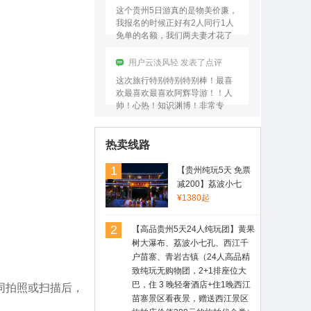
基…
这个贵州5日游真的是物美价廉，
我报名的时候正好有2人同行1人
免单的名额，我们两夫妻才花了
不到1000元的团费，玩儿5天4
晚，真的太划算了！！…
用户云淡风轻 发表了点评
这次旅行特别特别特别棒！最喜
欢最喜欢最喜欢阿辉导游！！人
帅！心热！知识渊博！非常专
业！是旅游这些年以来遇到过的
最最最最棒的导游！希望后来来
用户夕阳西下 发表了点评
的…
热卖线路
这次在中青旅官网订的团，也是
最开心的一次旅行！领队潘导特
1
【贵州纯玩5天 免票
别专业！行程中一直在讲解，从
减200】荔波小七
贵州的历史讲到贵州的人文、从
孔、黄果树大瀑布、
¥1380起
贵州的景点再到贵州的小吃，
西江千户苗寨、青岩
基…
古镇（不进购物店，
2
【高品贵州5天24人纯玩团】黄果
真正的纯玩，住1晚
树大瀑布、荔波小七孔、西江千
西江苗寨景区看夜
户苗寨、青岩古镇（24人高品精
景，赠送苗服换装价
致纯玩无购物团，2+1排座位大
值200元的旅拍代金
巴，住 3 晚轻奢酒店+住1晚西江
同拍照或扫描后，
券）
苗寨景区看夜景，赠送西江景区