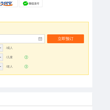
立即预订
/成人
/儿童
/老人