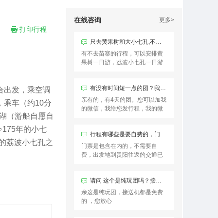
在线咨询
更多>
打印行程
只去黄果树和大小七孔,不去苗寨有吗
有不去苗寨的行程，可以安排黄
果树一日游，荔波小七孔一日游
有没有时间短一点的团？我只有4天时间，想去梵净山，黄果树，苗寨，小七孔
合出发，乘空调
亲有的，有4天的团。您可以加我
乘车（约10分
的微信，我给您发行程，我的微
鸯湖（游船自愿自
信号是18380178339
175年的小七
行程有哪些是要自费的，门前是需要自费吗？
快的荔波小七孔之
门票是包含在内的，不需要自
费，出发地到贵阳往返的交通已
经一些景区观光车需要自费
请问 这个是纯玩团吗？接送机都是免费吗
亲这是纯玩团，接送机都是免费
的 ，您放心