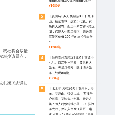
旅拍店价值200元的旅拍代金券）
¥1680起
3
【贵州纯玩6天 免票减300】梵净
山、镇远古城、荔波小七孔、黄
果树大瀑布、西江千户苗寨 <纯玩
团，保证入住西江景区，赠送西
江景区价值 200 元的旅拍代金券
>
¥1600起
，我社将会尽量
权减少该景点，
4
【经典贵州真纯玩3日游】荔波小
七孔、西江千户苗寨、黄果树大
瀑布、天星桥景园、陡坡塘大瀑
布（纯玩0购物）
¥980起
或电话形式通知
5
【水木年华纯玩6天】黄果树大瀑
布、梵净山、镇远古城、 西江千
户苗寨、荔波大小七孔、青岩古
镇 <29人精致纯玩小团，2+1排旅
游大巴，保证入住西江景区，赠
送 200 元/人西江定点旅拍代金券