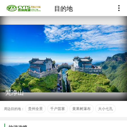
目的地
梵净山
周边目的地：
贵州全景
千户苗寨
黄果树瀑布
大小七孔
旅游攻略